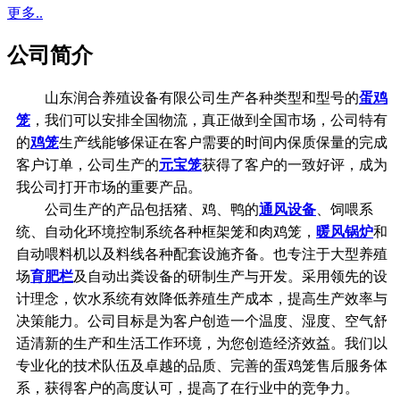
更多..
公司简介
山东润合养殖设备有限公司生产各种类型和型号的
蛋鸡
笼
，我们可以安排全国物流，真正做到全国市场，公司特有
的
鸡笼
生产线能够保证在客户需要的时间内保质保量的完成
客户订单，公司生产的
元宝笼
获得了客户的一致好评，成为
我公司打开市场的重要产品。
公司生产的产品包括猪、鸡、鸭的
通风设备
、饲喂系
统、自动化环境控制系统各种框架笼和肉鸡笼，
暖风锅炉
和
自动喂料机以及料线各种配套设施齐备。也专注于大型养殖
场
育肥栏
及自动出粪设备的研制生产与开发。采用领先的设
计理念，饮水系统有效降低养殖生产成本，提高生产效率与
决策能力。公司目标是为客户创造一个温度、湿度、空气舒
适清新的生产和生活工作环境，为您创造经济效益。我们以
专业化的技术队伍及卓越的品质、完善的蛋鸡笼售后服务体
系，获得客户的高度认可，提高了在行业中的竞争力。