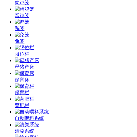
肉鸡笼
蛋鸡笼
鸭笼
兔笼
限位栏
母猪产床
保育床
保育栏
育肥栏
自动喂料系统
清粪系统