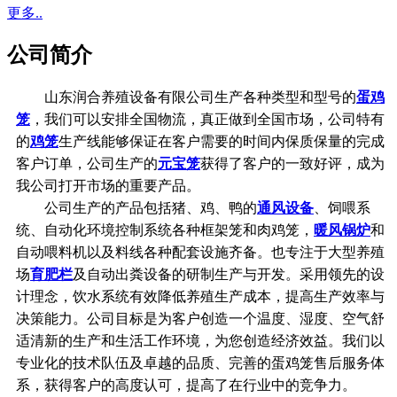
更多..
公司简介
山东润合养殖设备有限公司生产各种类型和型号的
蛋鸡
笼
，我们可以安排全国物流，真正做到全国市场，公司特有
的
鸡笼
生产线能够保证在客户需要的时间内保质保量的完成
客户订单，公司生产的
元宝笼
获得了客户的一致好评，成为
我公司打开市场的重要产品。
公司生产的产品包括猪、鸡、鸭的
通风设备
、饲喂系
统、自动化环境控制系统各种框架笼和肉鸡笼，
暖风锅炉
和
自动喂料机以及料线各种配套设施齐备。也专注于大型养殖
场
育肥栏
及自动出粪设备的研制生产与开发。采用领先的设
计理念，饮水系统有效降低养殖生产成本，提高生产效率与
决策能力。公司目标是为客户创造一个温度、湿度、空气舒
适清新的生产和生活工作环境，为您创造经济效益。我们以
专业化的技术队伍及卓越的品质、完善的蛋鸡笼售后服务体
系，获得客户的高度认可，提高了在行业中的竞争力。