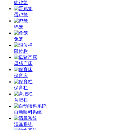
肉鸡笼
蛋鸡笼
鸭笼
兔笼
限位栏
母猪产床
保育床
保育栏
育肥栏
自动喂料系统
清粪系统