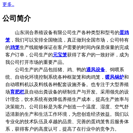
更多..
公司简介
山东润合养殖设备有限公司生产各种类型和型号的
蛋鸡
笼
，我们可以安排全国物流，真正做到全国市场，公司特有
的
鸡笼
生产线能够保证在客户需要的时间内保质保量的完成
客户订单，公司生产的
元宝笼
获得了客户的一致好评，成为
我公司打开市场的重要产品。
公司生产的产品包括猪、鸡、鸭的
通风设备
、饲喂系
统、自动化环境控制系统各种框架笼和肉鸡笼，
暖风锅炉
和
自动喂料机以及料线各种配套设施齐备。也专注于大型养殖
场
育肥栏
及自动出粪设备的研制生产与开发。采用领先的设
计理念，饮水系统有效降低养殖生产成本，提高生产效率与
决策能力。公司目标是为客户创造一个温度、湿度、空气舒
适清新的生产和生活工作环境，为您创造经济效益。我们以
专业化的技术队伍及卓越的品质、完善的蛋鸡笼售后服务体
系，获得客户的高度认可，提高了在行业中的竞争力。