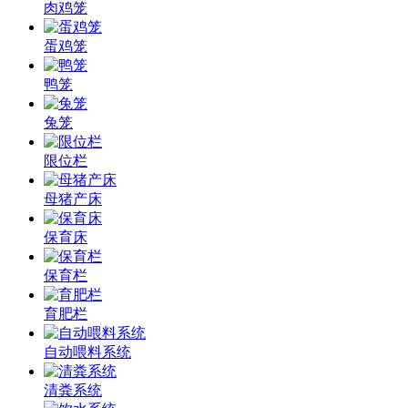
肉鸡笼
蛋鸡笼
鸭笼
兔笼
限位栏
母猪产床
保育床
保育栏
育肥栏
自动喂料系统
清粪系统