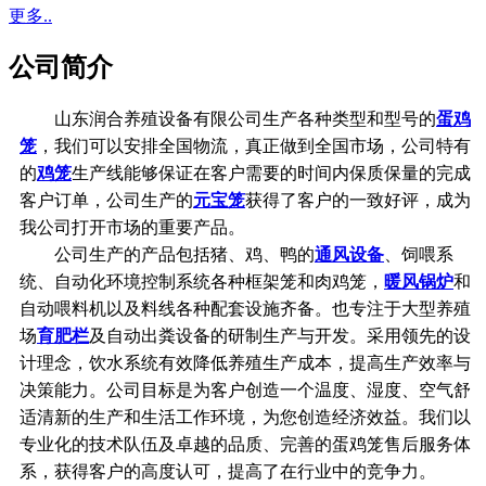
更多..
公司简介
山东润合养殖设备有限公司生产各种类型和型号的
蛋鸡
笼
，我们可以安排全国物流，真正做到全国市场，公司特有
的
鸡笼
生产线能够保证在客户需要的时间内保质保量的完成
客户订单，公司生产的
元宝笼
获得了客户的一致好评，成为
我公司打开市场的重要产品。
公司生产的产品包括猪、鸡、鸭的
通风设备
、饲喂系
统、自动化环境控制系统各种框架笼和肉鸡笼，
暖风锅炉
和
自动喂料机以及料线各种配套设施齐备。也专注于大型养殖
场
育肥栏
及自动出粪设备的研制生产与开发。采用领先的设
计理念，饮水系统有效降低养殖生产成本，提高生产效率与
决策能力。公司目标是为客户创造一个温度、湿度、空气舒
适清新的生产和生活工作环境，为您创造经济效益。我们以
专业化的技术队伍及卓越的品质、完善的蛋鸡笼售后服务体
系，获得客户的高度认可，提高了在行业中的竞争力。