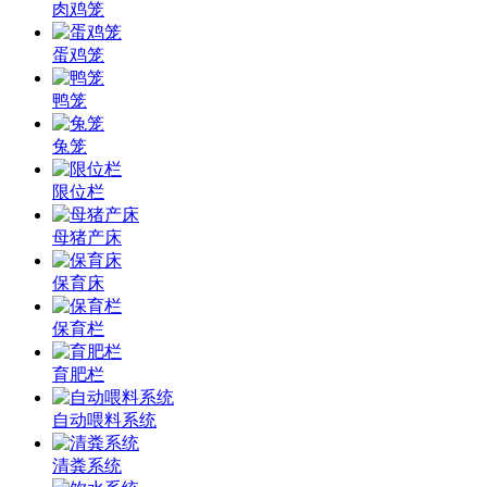
肉鸡笼
蛋鸡笼
鸭笼
兔笼
限位栏
母猪产床
保育床
保育栏
育肥栏
自动喂料系统
清粪系统