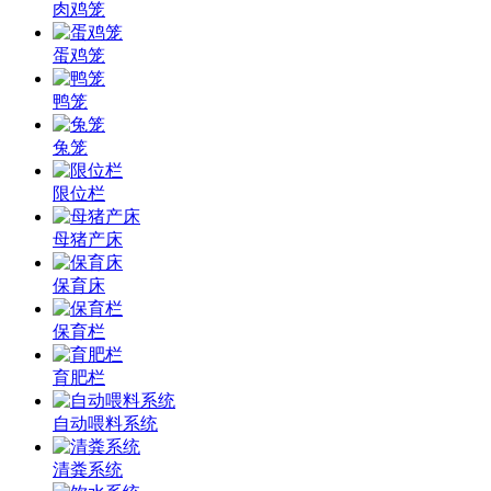
肉鸡笼
蛋鸡笼
鸭笼
兔笼
限位栏
母猪产床
保育床
保育栏
育肥栏
自动喂料系统
清粪系统