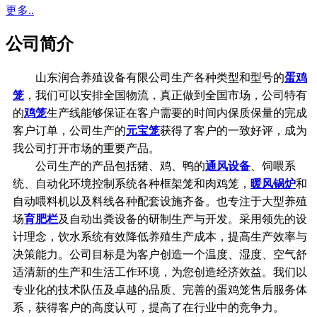
更多..
公司简介
山东润合养殖设备有限公司生产各种类型和型号的
蛋鸡
笼
，我们可以安排全国物流，真正做到全国市场，公司特有
的
鸡笼
生产线能够保证在客户需要的时间内保质保量的完成
客户订单，公司生产的
元宝笼
获得了客户的一致好评，成为
我公司打开市场的重要产品。
公司生产的产品包括猪、鸡、鸭的
通风设备
、饲喂系
统、自动化环境控制系统各种框架笼和肉鸡笼，
暖风锅炉
和
自动喂料机以及料线各种配套设施齐备。也专注于大型养殖
场
育肥栏
及自动出粪设备的研制生产与开发。采用领先的设
计理念，饮水系统有效降低养殖生产成本，提高生产效率与
决策能力。公司目标是为客户创造一个温度、湿度、空气舒
适清新的生产和生活工作环境，为您创造经济效益。我们以
专业化的技术队伍及卓越的品质、完善的蛋鸡笼售后服务体
系，获得客户的高度认可，提高了在行业中的竞争力。