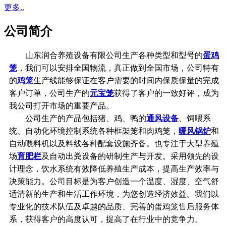
更多..
公司简介
山东润合养殖设备有限公司生产各种类型和型号的
蛋鸡
笼
，我们可以安排全国物流，真正做到全国市场，公司特有
的
鸡笼
生产线能够保证在客户需要的时间内保质保量的完成
客户订单，公司生产的
元宝笼
获得了客户的一致好评，成为
我公司打开市场的重要产品。
公司生产的产品包括猪、鸡、鸭的
通风设备
、饲喂系
统、自动化环境控制系统各种框架笼和肉鸡笼，
暖风锅炉
和
自动喂料机以及料线各种配套设施齐备。也专注于大型养殖
场
育肥栏
及自动出粪设备的研制生产与开发。采用领先的设
计理念，饮水系统有效降低养殖生产成本，提高生产效率与
决策能力。公司目标是为客户创造一个温度、湿度、空气舒
适清新的生产和生活工作环境，为您创造经济效益。我们以
专业化的技术队伍及卓越的品质、完善的蛋鸡笼售后服务体
系，获得客户的高度认可，提高了在行业中的竞争力。