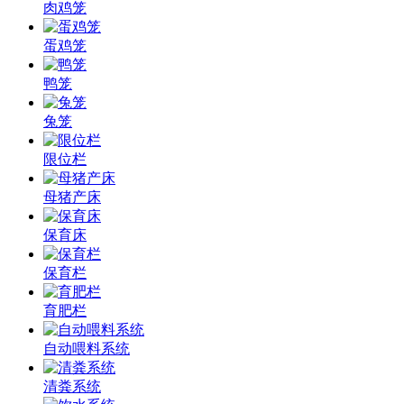
肉鸡笼
蛋鸡笼
鸭笼
兔笼
限位栏
母猪产床
保育床
保育栏
育肥栏
自动喂料系统
清粪系统