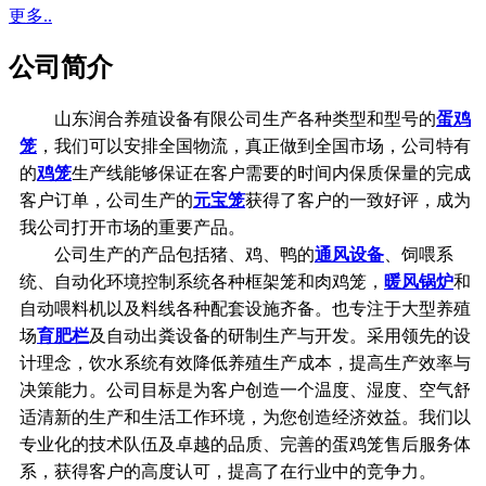
更多..
公司简介
山东润合养殖设备有限公司生产各种类型和型号的
蛋鸡
笼
，我们可以安排全国物流，真正做到全国市场，公司特有
的
鸡笼
生产线能够保证在客户需要的时间内保质保量的完成
客户订单，公司生产的
元宝笼
获得了客户的一致好评，成为
我公司打开市场的重要产品。
公司生产的产品包括猪、鸡、鸭的
通风设备
、饲喂系
统、自动化环境控制系统各种框架笼和肉鸡笼，
暖风锅炉
和
自动喂料机以及料线各种配套设施齐备。也专注于大型养殖
场
育肥栏
及自动出粪设备的研制生产与开发。采用领先的设
计理念，饮水系统有效降低养殖生产成本，提高生产效率与
决策能力。公司目标是为客户创造一个温度、湿度、空气舒
适清新的生产和生活工作环境，为您创造经济效益。我们以
专业化的技术队伍及卓越的品质、完善的蛋鸡笼售后服务体
系，获得客户的高度认可，提高了在行业中的竞争力。