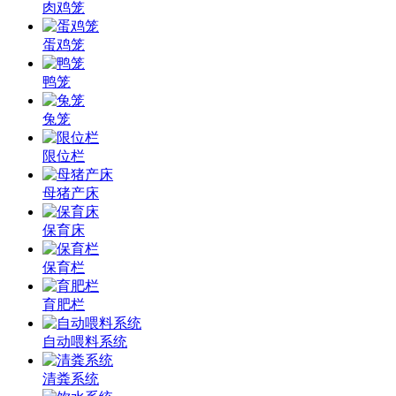
肉鸡笼
蛋鸡笼
鸭笼
兔笼
限位栏
母猪产床
保育床
保育栏
育肥栏
自动喂料系统
清粪系统